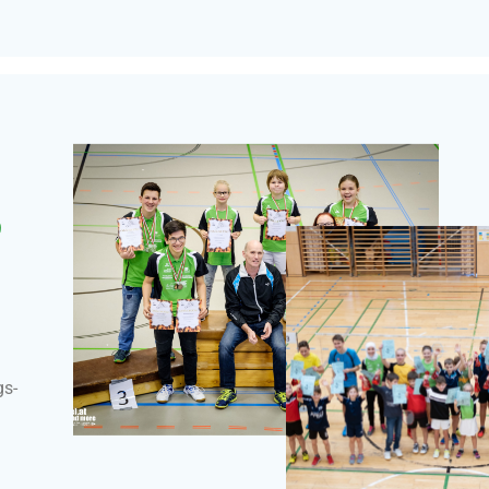
e
gs-