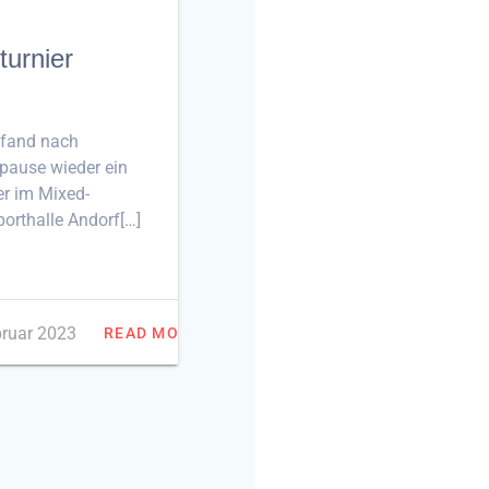
turnier
 fand nach
rpause wieder ein
er im Mixed-
porthalle Andorf[…]
bruar 2023
READ MORE