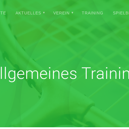
ITE
AKTUELLES
VEREIN
TRAINING
SPIELB
llgemeines Traini