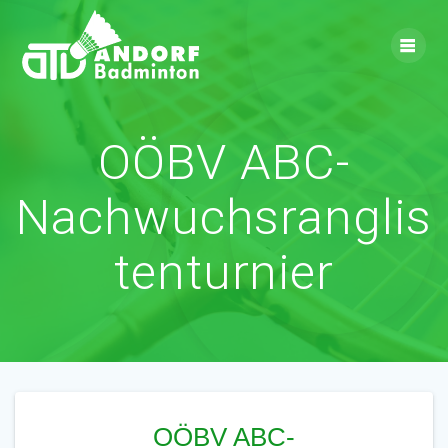
Skip
to
content
OÖBV ABC-
Nachwuchsranglis
tenturnier
OÖBV ABC-