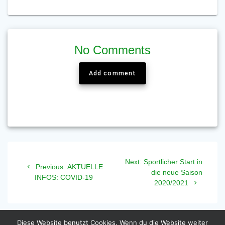
No Comments
Add comment
Beitragsnavigation
Next
Next:
Sportlicher Start in
Previous
Previous:
AKTUELLE
post:
die neue Saison
post:
INFOS: COVID-19
2020/2021
Diese Website benutzt Cookies. Wenn du die Website weiter