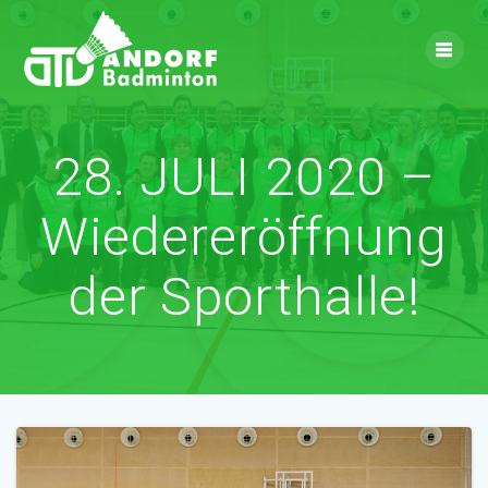
Skip
to
content
28. JULI 2020 –
Wiedereröffnung
der Sporthalle!