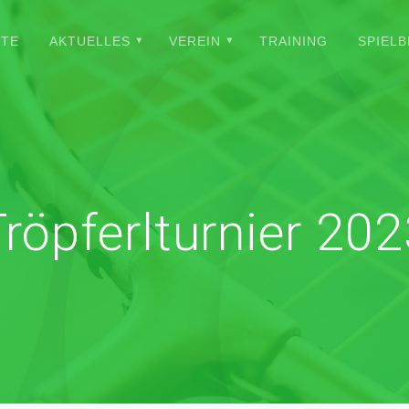
ITE
AKTUELLES
VEREIN
TRAINING
SPIELB
röpferlturnier 20